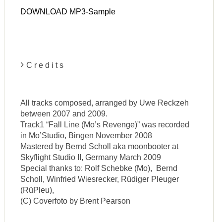
DOWNLOAD MP3-Sample
C r e d i t s
All tracks composed, arranged by Uwe Reckzeh
between 2007 and 2009.
Track1 “Fall Line (Mo’s Revenge)” was recorded
in Mo’Studio, Bingen November 2008
Mastered by Bernd Scholl aka moonbooter at
Skyflight Studio II, Germany March 2009
Special thanks to: Rolf Schebke (Mo), Bernd
Scholl, Winfried Wiesrecker, Rüdiger Pleuger
(RüPleu),
(C) Coverfoto by Brent Pearson