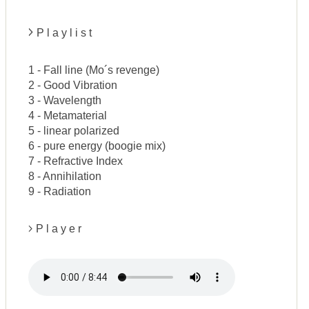
P l a y l i s t
1 - Fall line (Mo´s revenge)
2 - Good Vibration
3 - Wavelength
4 - Metamaterial
5 - linear polarized
6 - pure energy (boogie mix)
7 - Refractive Index
8 - Annihilation
9 - Radiation
P l a y e r