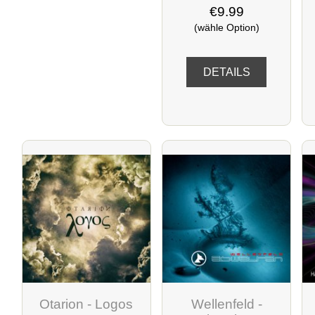
€9.99
(wähle Option)
DETAILS
Otarion - Logos
Wellenfeld -