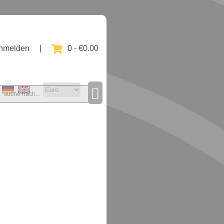
nmelden
|
0 - €0.00