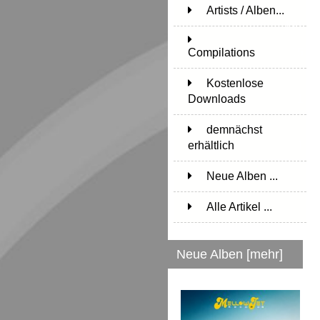
Artists / Alben...
171
Compilations
15
Kostenlose
Downloads
1
demnächst
erhältlich
1
Neue Alben ...
Alle Artikel ...
Neue Alben [mehr]