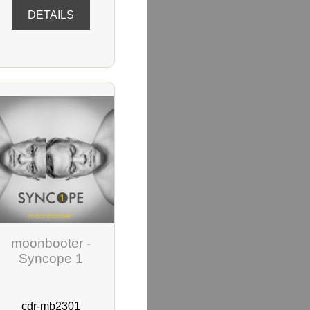
DETAILS
moonbooter -
Syncope 1
cdr-mb2301