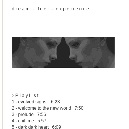
d r e a m - f e e l - e x p e r i e n c e
P l a y l i s t
1 - evolved signs 6:23
2 - welcome to the new world 7:50
3 - prelude 7:56
4 - chill me 5:57
5 - dark dark heart 6:09