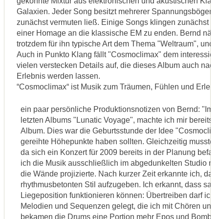
gekonnte Mixtur aus elektronischen und akustischen Klän
Galaxien. Jeder Song besitzt mehrerer Spannungsbögen un
zunächst vermuten ließ. Einige Songs klingen zunächst 
einer Homage an die klassische EM zu enden. Bernd näher
trotzdem für ihn typische Art dem Thema "Weltraum", und lä
Auch in Punkto Klang fällt "Cosmoclimax" dem interessier
vielen verstecken Details auf, die dieses Album auch na
Erlebnis werden lassen.
“Cosmoclimax“ ist Musik zum Träumen, Fühlen und Erleb
ein paar persönliche Produktionsnotizen von Bernd: "Im J
letzten Albums "Lunatic Voyage", machte ich mir bereits
Album. Dies war die Geburtsstunde der Idee "Cosmoclim
gereihte Höhepunkte haben sollten. Gleichzeitig musste d
da sich ein Konzert für 2009 bereits in der Planung bef
ich die Musik ausschließlich im abgedunkelten Studio mit
die Wände projizierte. Nach kurzer Zeit erkannte ich, das
rhythmusbetonten Stil aufzugeben. Ich erkannt, dass sa
Liegeposition funktionieren können: Übertreiben darf ich
Melodien und Sequenzen gelegt, die ich mit Chören und le
bekamen die Drums eine Portion mehr Epos und Bombast