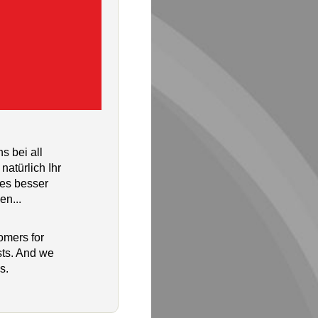
 bei all
natürlich Ihr
ies besser
en...
omers for
sts. And we
s.