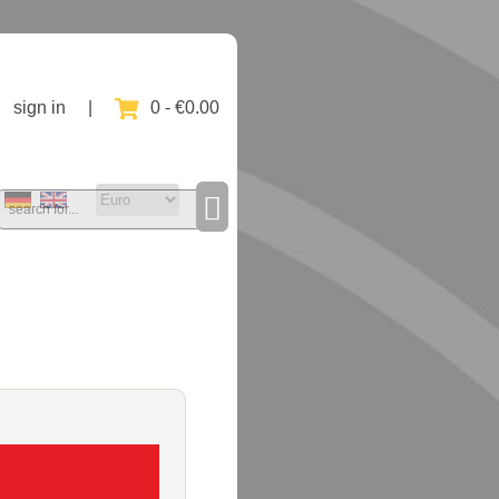
sign in
|
0 - €0.00