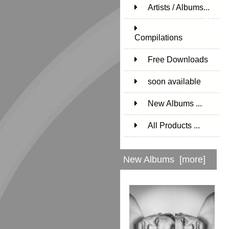
Artists / Albums...
171
Compilations
15
Free Downloads
1
soon available
1
New Albums ...
All Products ...
New Albums [more]