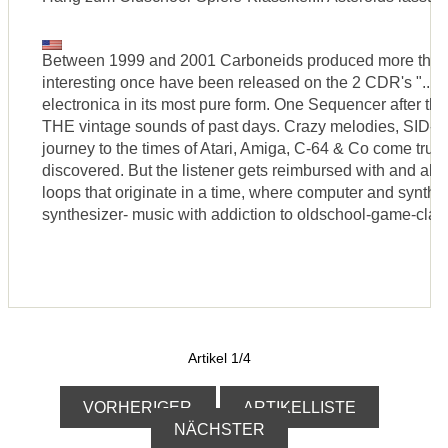
Between 1999 and 2001 Carboneids produced more than 
interesting once have been released on the 2 CDR's "...an
electronica in its most pure form. One Sequencer after t
THE vintage sounds of past days. Crazy melodies, SID-eff
journey to the times of Atari, Amiga, C-64 & Co come true
discovered. But the listener gets reimbursed with and al
loops that originate in a time, where computer and synthe
synthesizer- music with addiction to oldschool-game-classi
Artikel 1/4
VORHERIGER
ARTIKELLISTE
NÄCHSTER