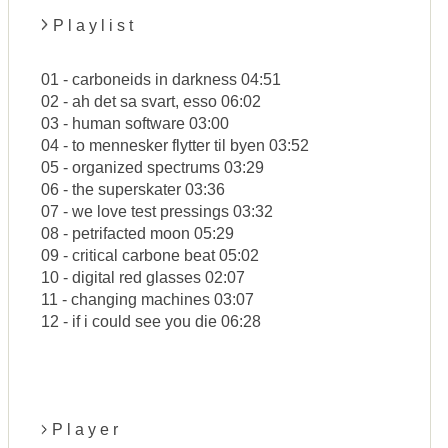
P l a y l i s t
01 - carboneids in darkness 04:51
02 - ah det sa svart, esso 06:02
03 - human software 03:00
04 - to mennesker flytter til byen 03:52
05 - organized spectrums 03:29
06 - the superskater 03:36
07 - we love test pressings 03:32
08 - petrifacted moon 05:29
09 - critical carbone beat 05:02
10 - digital red glasses 02:07
11 - changing machines 03:07
12 - if i could see you die 06:28
P l a y e r