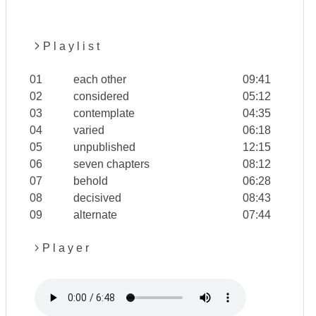
P l a y l i s t
01
each other
09:41
02
considered
05:12
03
contemplate
04:35
04
varied
06:18
05
unpublished
12:15
06
seven chapters
08:12
07
behold
06:28
08
decisived
08:43
09
alternate
07:44
P l a y e r