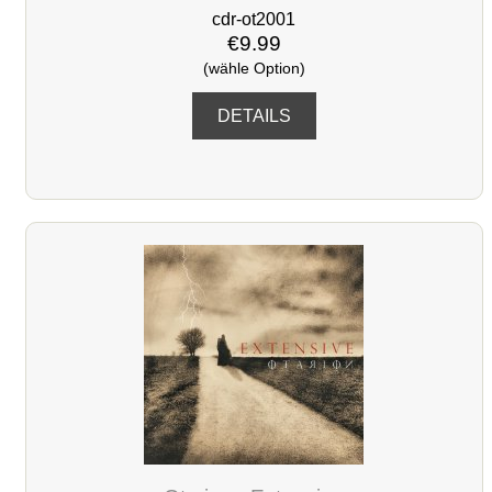
cdr-ot2001
€9.99
(wähle Option)
DETAILS