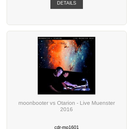
DETAILS
moonbooter vs Otarion - Live Muenster
2016
cdr-mo1601