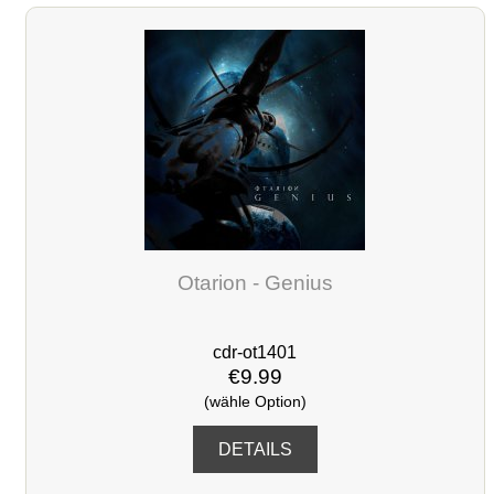
Otarion - Genius
cdr-ot1401
€9.99
(wähle Option)
DETAILS