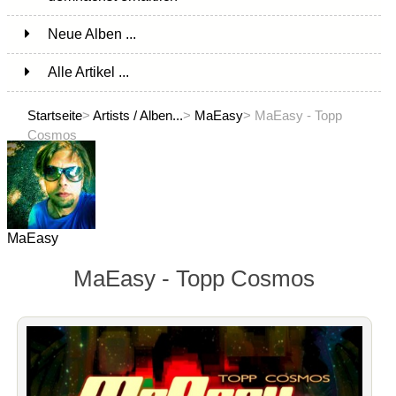
Neue Alben ...
Alle Artikel ...
Startseite
>
Artists / Alben...
>
MaEasy
> MaEasy - Topp
Cosmos
MaEasy
MaEasy - Topp Cosmos