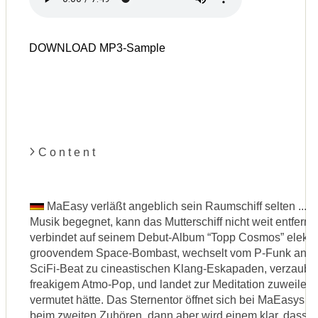
DOWNLOAD MP3-Sample
C o n t e n t
MaEasy verläßt angeblich sein Raumschiff selten ...
Musik begegnet, kann das Mutterschiff nicht weit entfern
verbindet auf seinem Debut-Album “Topp Cosmos” elekt
groovendem Space-Bombast, wechselt vom P-Funk angeh
SciFi-Beat zu cineastischen Klang-Eskapaden, verzaube
freakigem Atmo-Pop, und landet zur Meditation zuweilen 
vermutet hätte. Das Sternentor öffnet sich bei MaEasys
beim zweiten Zuhören, dann aber wird einem klar, dass w