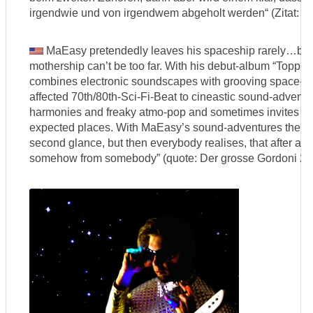
irgendwie und von irgendwem abgeholt werden“ (Zitat: D
MaEasy pretendedly leaves his spaceship rarely…but i
mothership can’t be too far. With his debut-album “Topp
combines electronic soundscapes with grooving space-bo
affected 70th/80th-Sci-Fi-Beat to cineastic sound-advent
harmonies and freaky atmo-pop and sometimes invites to 
expected places. With MaEasy’s sound-adventures the st
second glance, but then everybody realises, that after all
somehow from somebody” (quote: Der grosse Gordoni 20