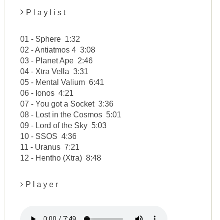
P l a y l i s t
01 - Sphere 1:32
02 - Antiatmos 4 3:08
03 - Planet Ape 2:46
04 - Xtra Vella 3:31
05 - Mental Valium 6:41
06 - Ionos 4:21
07 - You got a Socket 3:36
08 - Lost in the Cosmos 5:01
09 - Lord of the Sky 5:03
10 - SSOS 4:36
11 - Uranus 7:21
12 - Hentho (Xtra) 8:48
P l a y e r