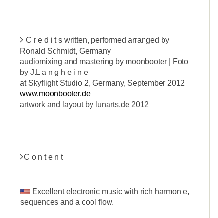
C r e d i t s written, performed arranged by
Ronald Schmidt, Germany
audiomixing and mastering by moonbooter | Foto
by J.L a n g h e i n e
at Skyflight Studio 2, Germany, September 2012
www.moonbooter.de
artwork and layout by lunarts.de 2012
C o n t e n t
Excellent electronic music with rich harmonie,
sequences and a cool flow.