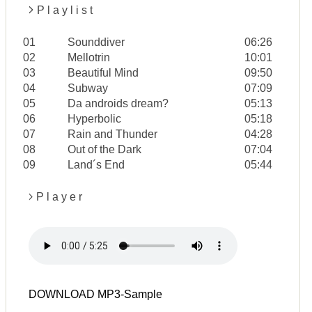
P l a y l i s t
01
Sounddiver
06:26
02
Mellotrin
10:01
03
Beautiful Mind
09:50
04
Subway
07:09
05
Da androids dream?
05:13
06
Hyperbolic
05:18
07
Rain and Thunder
04:28
08
Out of the Dark
07:04
09
Land´s End
05:44
P l a y e r
DOWNLOAD MP3-Sample