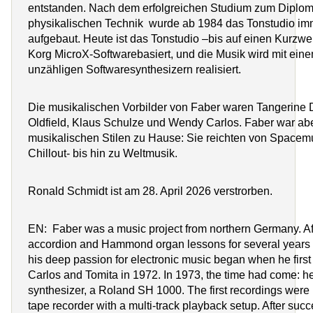
entstanden. Nach dem erfolgreichen Studium zum Diplom
physikalischen Technik wurde ab 1984 das Tonstudio im
aufgebaut. Heute ist das Tonstudio –bis auf einen Kurzw
Korg MicroX-Softwarebasiert, und die Musik wird mit ei
unzähligen Softwaresynthesizern realisiert.
Die musikalischen Vorbilder von Faber waren Tangerine
Oldfield, Klaus Schulze und Wendy Carlos. Faber war abe
musikalischen Stilen zu Hause: Sie reichten von Spacem
Chillout- bis hin zu Weltmusik.
Ronald Schmidt ist am 28. April 2026 verstrorben.
EN: Faber was a music project from northern Germany. Af
accordion and Hammond organ lessons for several years i
his deep passion for electronic music began when he fir
Carlos and Tomita in 1972. In 1973, the time had come: he
synthesizer, a Roland SH 1000. The first recordings were
tape recorder with a multi-track playback setup. After suc