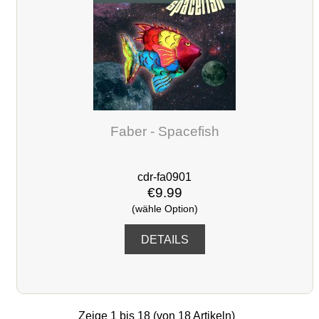
Faber - Spacefish
cdr-fa0901
€9.99
(wähle Option)
DETAILS
Zeige
1
bis
18
(von
18
Artikeln)