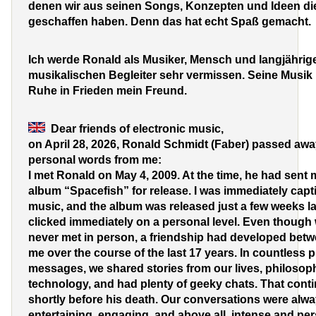
denen wir aus seinen Songs, Konzepten und Ideen die
geschaffen haben. Denn das hat echt Spaß gemacht.
Ich werde Ronald als Musiker, Mensch und langjährige
musikalischen Begleiter sehr vermissen. Seine Musik 
Ruhe in Frieden mein Freund.
Dear friends of electronic music,
on April 28, 2026, Ronald Schmidt (
Faber
) passed away
personal words from me:
I met Ronald on May 4, 2009. At the time, he had sent 
album “Spacefish” for release. I was immediately capt
music, and the album was released just a few weeks la
clicked immediately on a personal level. Even though
never met in person, a friendship had developed bet
me over the course of the last 17 years. In countless 
messages, we shared stories from our lives, philosop
technology, and had plenty of geeky chats. That contin
shortly before his death. Our conversations were alw
entertaining, engaging, and above all, intense and per