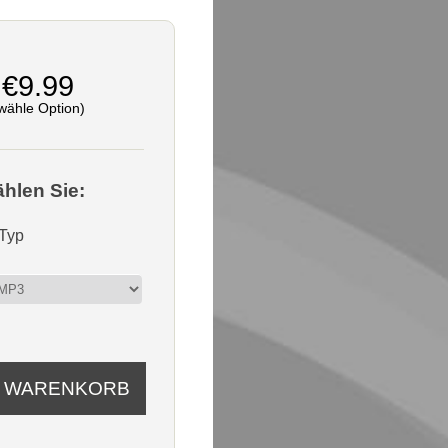
€9.99
wähle Option)
ählen Sie:
-Typ