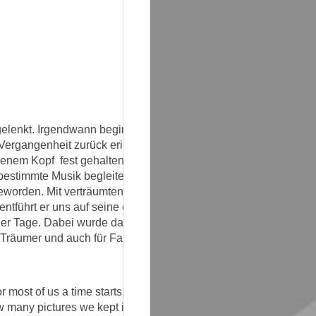
elenkt. Irgendwann beginnt bei den
 Vergangenheit zurück erinnert.
genem Kopf fest gehalten hat. Diese
stimmte Musik begleitet. So ist "living
eworden. Mit verträumten Melodien, die
ntführt er uns auf seine eigene Art in
ner Tage. Dabei wurde das neue Album
r Träumer und auch für Fans von Mike
 most of us a time starts, where we
many pictures we kept in our mind.