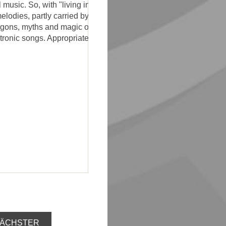
music. So, with "living in the past"
odies, partly carried by mediaeval
agons, myths and magic of ancient times.
tronic songs. Appropriate for dreamers
ÄCHSTER