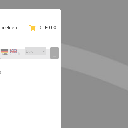
nmelden
|
0 - €0.00
t