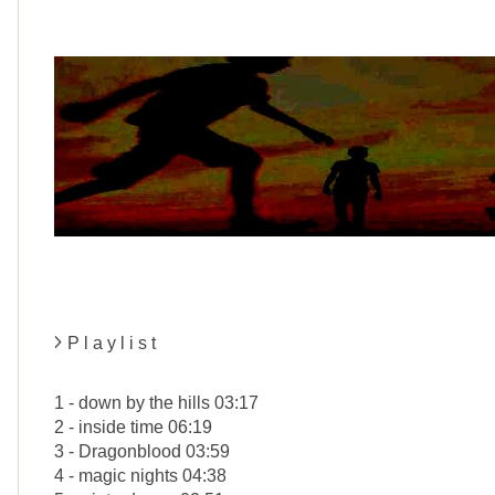
P l a y l i s t
1 - down by the hills 03:17
2 - inside time 06:19
3 - Dragonblood 03:59
4 - magic nights 04:38