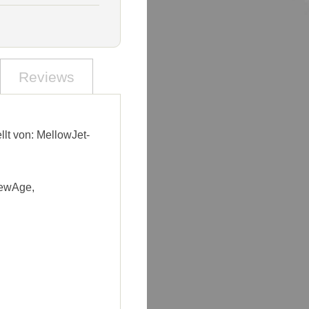
Reviews
llt von: MellowJet-
NewAge,