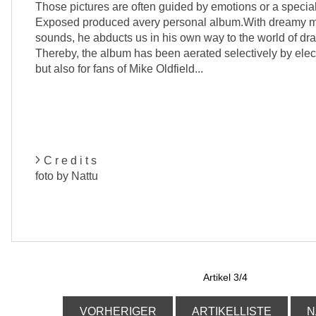
Those pictures are often guided by emotions or a special 
Exposed produced avery personal album.With dreamy mel
sounds, he abducts us in his own way to the world of dr
Thereby, the album has been aerated selectively by elec
but also for fans of Mike Oldfield...
C r e d i t s
foto by Nattu
Artikel 3/4
VORHERIGER
ARTIKELLISTE
N