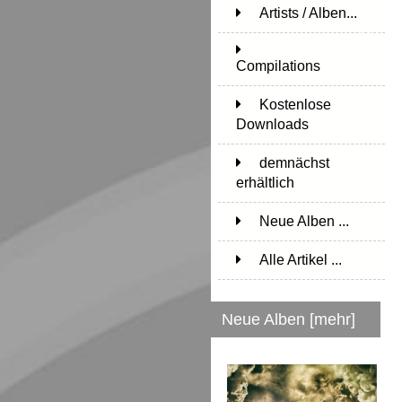
Artists / Alben...
171
Compilations
15
Kostenlose
Downloads
1
demnächst
erhältlich
1
Neue Alben ...
Alle Artikel ...
Neue Alben [mehr]