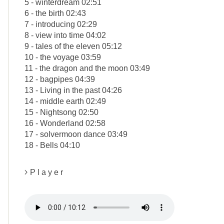
5 - winterdream 02:51
6 - the birth 02:43
7 - introducing 02:29
8 - view into time 04:02
9 - tales of the eleven 05:12
10 - the voyage 03:59
11 - the dragon and the moon 03:49
12 - bagpipes 04:39
13 - Living in the past 04:26
14 - middle earth 02:49
15 - Nightsong 02:50
16 - Wonderland 02:58
17 - solvermoon dance 03:49
18 - Bells 04:10
P l a y e r