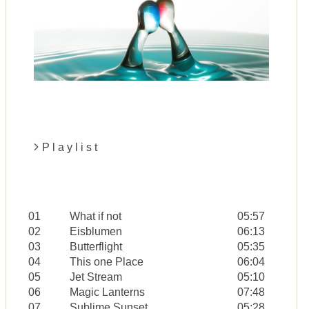
P l a y l i s t
01
What if not
05:57
02
Eisblumen
06:13
03
Butterflight
05:35
04
This one Place
06:04
05
Jet Stream
05:10
06
Magic Lanterns
07:48
07
Sublime Sunset
05:28