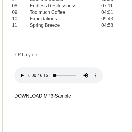
08
Endless Restlessness
07:11
09
Too much Coffee
04:01
10
Expectations
05:43
11
Spring Breeze
04:58
P l a y e r
DOWNLOAD MP3-Sample